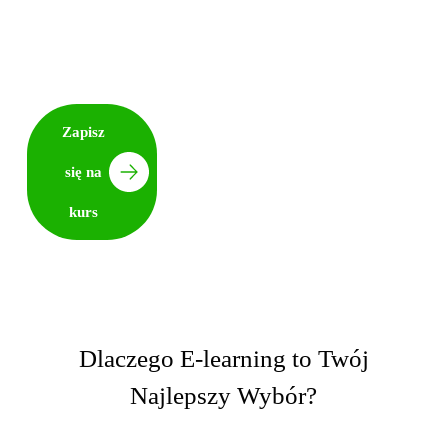
który przerabiasz, gdzie chcesz i kiedy chcesz – na
telefonie, tablecie lub komputerze. To jest nauka w
stylu PRO: inteligentna, dynamiczna i skuteczna.
5.0 z 200+ ocen
Zapisz
się na
kurs
Dlaczego E-learning to Twój
Najlepszy Wybór?