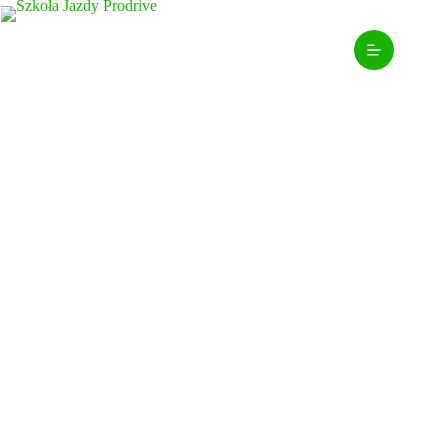
Teoria Online: Uczysz się
PRO.
Na Twoich zasadach.
Zapomnij o sztywnych godzinach wykładów. W
Prodrive teoria dopasowuje się do Ciebie, a nie Ty do
niej. Dajemy Ci dostęp do najlepszej platformy e-
learningowej w Polsce. To kompletny, oficjalny kurs,