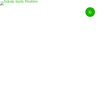
Prawo Jazdy Kat. B
Automat:
Skup się na Drodze
Stresuje Cię sprzęgło, zmiana biegów i ryzyko, że
auto zgaśnie na światłach? Zapomnij o tym. Wybierz
kurs na automacie i całą swoją energię przeznacz na
to, co najważniejsze: 100% skupienia na drodze,