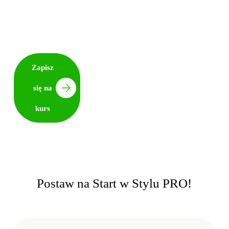
znakach i ruchu. To inteligentny wybór dla
nowoczesnego kierowcy. Idealny do miasta,
perfekcyjny na start.
5.0 z 200+ ocen
Zapisz
się na
kurs
Postaw na Start w Stylu PRO!